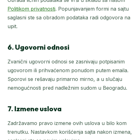
Obrada ličnih podataka se vrši u skladu sa našom
Politikom privatnosti
. Popunjavanjem formi na sajtu
saglasni ste sa obradom podataka radi odgovora na
upit.
6. Ugovorni odnosi
Zvanični ugovorni odnosi se zasnivaju potpisanim
ugovorom ili prihvaćenom ponudom putem emaila.
Sporovi se rešavaju primarno mirno, a u slučaju
nemogućnosti pred nadležnim sudom u Beogradu.
7. Izmene uslova
Zadržavamo pravo izmene ovih uslova u bilo kom
trenutku. Nastavkom korišćenja sajta nakon izmena,