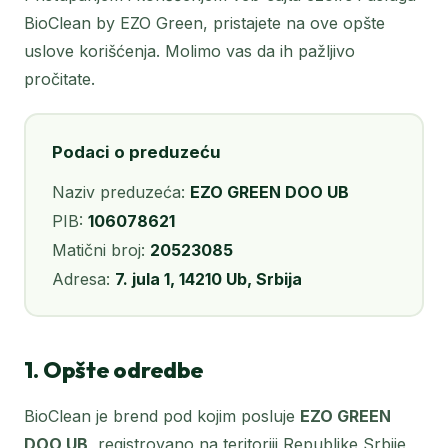
BioClean by EZO Green, pristajete na ove opšte
uslove korišćenja. Molimo vas da ih pažljivo
pročitate.
Podaci o preduzeću
Naziv preduzeća:
EZO GREEN DOO UB
PIB:
106078621
Matični broj:
20523085
Adresa:
7. jula 1, 14210 Ub, Srbija
1. Opšte odredbe
BioClean je brend pod kojim posluje
EZO GREEN
DOO UB
, registrovano na teritoriji Republike Srbije