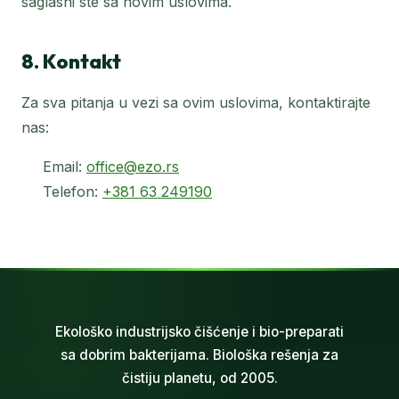
saglasni ste sa novim uslovima.
8. Kontakt
Za sva pitanja u vezi sa ovim uslovima, kontaktirajte
nas:
Email:
office@ezo.rs
Telefon:
+381 63 249190
Ekološko industrijsko čišćenje i bio-preparati
sa dobrim bakterijama. Biološka rešenja za
čistiju planetu, od 2005.