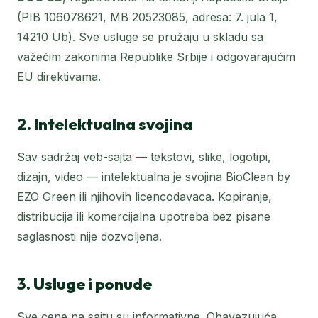
(PIB 106078621, MB 20523085, adresa: 7. jula 1,
14210 Ub). Sve usluge se pružaju u skladu sa
važećim zakonima Republike Srbije i odgovarajućim
EU direktivama.
2. Intelektualna svojina
Sav sadržaj veb-sajta — tekstovi, slike, logotipi,
dizajn, video — intelektualna je svojina BioClean by
EZO Green ili njihovih licencodavaca. Kopiranje,
distribucija ili komercijalna upotreba bez pisane
saglasnosti nije dozvoljena.
3. Usluge i ponude
Sve cene na sajtu su informativne. Obavezujuća