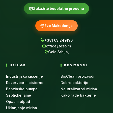
Zakažite besplatnu procenu
Ezo Makedonija
+381 63 249190
office@ezo.rs
Cela Srbija,
USLUGE
PROIZVODI
Industrijsko čišćenje
BioClean proizvodi
Rezervoari i cisterne
Dobre bakterije
Benzinske pumpe
Neutralizatori mirisa
Septičke jame
Kako rade bakterije
Opasni otpad
Uklanjanje mirisa