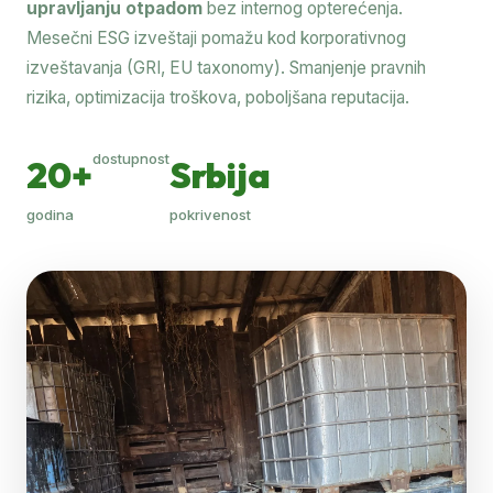
upravljanju otpadom
bez internog opterećenja.
Mesečni ESG izveštaji pomažu kod korporativnog
izveštavanja (GRI, EU taxonomy). Smanjenje pravnih
rizika, optimizacija troškova, poboljšana reputacija.
dostupnost
20+
Srbija
godina
pokrivenost