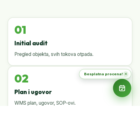
01
Initial audit
Pregled objekta, svih tokova otpada.
×
Besplatna procena!
02
Plan i ugovor
WMS plan, ugovor, SOP-ovi.
03