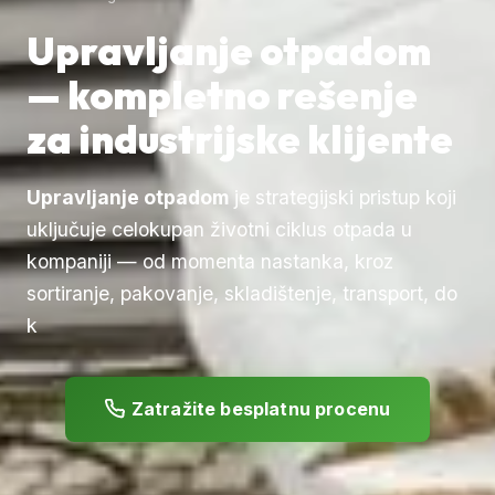
Upravljanje otpadom
— kompletno rešenje
za industrijske klijente
Upravljanje otpadom
je strategijski pristup koji
uključuje celokupan životni ciklus otpada u
kompaniji — od momenta nastanka, kroz
sortiranje, pakovanje, skladištenje, transport, do
k
Zatražite besplatnu procenu