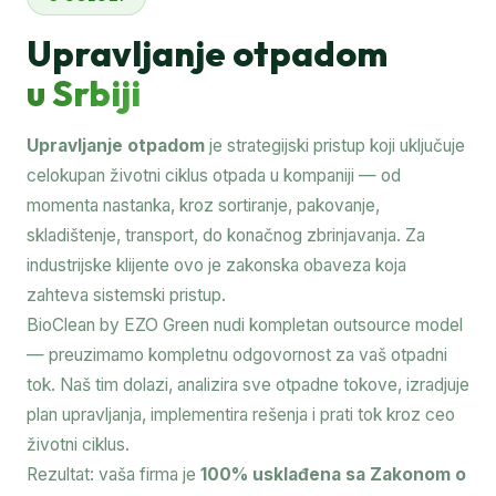
Upravljanje otpadom
u Srbiji
Upravljanje otpadom
je strategijski pristup koji uključuje
celokupan životni ciklus otpada u kompaniji — od
momenta nastanka, kroz sortiranje, pakovanje,
skladištenje, transport, do konačnog zbrinjavanja. Za
industrijske klijente ovo je zakonska obaveza koja
zahteva sistemski pristup.
BioClean by EZO Green nudi kompletan outsource model
— preuzimamo kompletnu odgovornost za vaš otpadni
tok. Naš tim dolazi, analizira sve otpadne tokove, izradjuje
plan upravljanja, implementira rešenja i prati tok kroz ceo
životni ciklus.
Rezultat: vaša firma je
100% usklađena sa Zakonom o