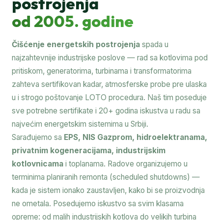
postrojenja
od 2005. godine
Čišćenje energetskih postrojenja
spada u
najzahtevnije industrijske poslove — rad sa kotlovima pod
pritiskom, generatorima, turbinama i transformatorima
zahteva sertifikovan kadar, atmosferske probe pre ulaska
u i strogo poštovanje LOTO procedura. Naš tim poseduje
sve potrebne sertifikate i 20+ godina iskustva u radu sa
najvećim energetskim sistemima u Srbiji.
Sarađujemo sa
EPS, NIS Gazprom, hidroelektranama,
privatnim kogeneracijama, industrijskim
kotlovnicama
i toplanama. Radove organizujemo u
terminima planiranih remonta (scheduled shutdowns) —
kada je sistem ionako zaustavljen, kako bi se proizvodnja
ne ometala. Posedujemo iskustvo sa svim klasama
opreme: od malih industrijskih kotlova do velikih turbina