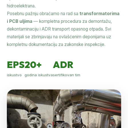
hidroelektrana.
Posebnu pažnju obraćamo na rad sa
transformatorima
i PCB uljima
— kompletna procedura za demontažu,
dekontaminaciju i ADR transport opasnog otpada. Svi
materijali se zbrinjavaju na ovlašćenim deponijama uz
kompletnu dokumentaciju za zakonske inspekcije.
EPS
20+
ADR
iskustvo
godina iskustva
sertifikovan tim