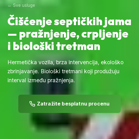
← Sve usluge
Čišćenje septičkih jama
— pražnjenje, crpljenje
i biološki tretman
Hermetička vozila, brza intervencija, ekološko
zbrinjavanje. Biološki tretmani koji produžuju
interval između pražnjenja.
Zatražite besplatnu procenu