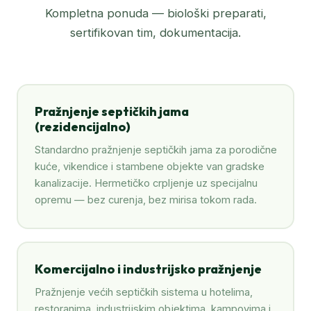
Kompletna ponuda — biološki preparati,
sertifikovan tim, dokumentacija.
Pražnjenje septičkih jama
(rezidencijalno)
Standardno pražnjenje septičkih jama za porodične
kuće, vikendice i stambene objekte van gradske
kanalizacije. Hermetičko crpljenje uz specijalnu
opremu — bez curenja, bez mirisa tokom rada.
Komercijalno i industrijsko pražnjenje
Pražnjenje većih septičkih sistema u hotelima,
restoranima, industrijskim objektima, kampovima i