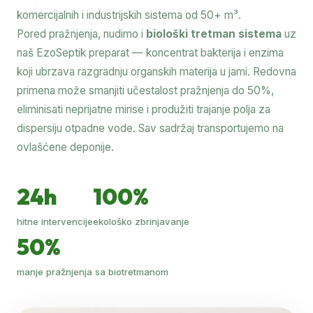
komercijalnih i industrijskih sistema od 50+ m³.
Pored pražnjenja, nudimo i
biološki tretman sistema
uz
naš EzoSeptik preparat — koncentrat bakterija i enzima
koji ubrzava razgradnju organskih materija u jami. Redovna
primena može smanjiti učestalost pražnjenja do 50%,
eliminisati neprijatne mirise i produžiti trajanje polja za
dispersiju otpadne vode. Sav sadržaj transportujemo na
ovlašćene deponije.
24h
100%
hitne intervencije
ekološko zbrinjavanje
50%
manje pražnjenja sa biotretmanom