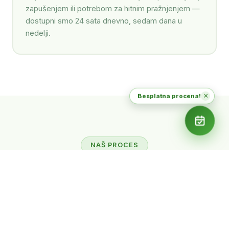
zapušenjem ili potrebom za hitnim pražnjenjem —
dostupni smo 24 sata dnevno, sedam dana u
nedelji.
×
Besplatna procena!
NAŠ PROCES
Kako izgleda
rad sa nama
Od prvog poziva do finalne dokumentacije —
transparentan, dokumentovan i usklađen proces.