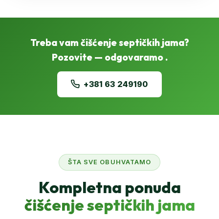
Treba vam čišćenje septičkih jama?
Pozovite — odgovaramo .
+381 63 249190
ŠTA SVE OBUHVATAMO
Kompletna ponuda
čišćenje septičkih jama