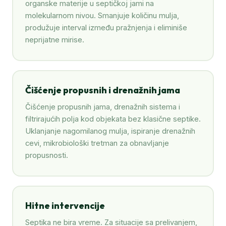
organske materije u septičkoj jami na
molekularnom nivou. Smanjuje količinu mulja,
produžuje interval između pražnjenja i eliminiše
neprijatne mirise.
Čišćenje propusnih i drenažnih jama
Čišćenje propusnih jama, drenažnih sistema i
filtrirajućih polja kod objekata bez klasične septike.
Uklanjanje nagomilanog mulja, ispiranje drenažnih
cevi, mikrobiološki tretman za obnavljanje
propusnosti.
Hitne intervencije
Septika ne bira vreme. Za situacije sa prelivanjem,