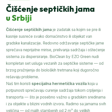
Čišćenje septičkih jama
u Srbiji
Čišćenje septičkih jama
je zadatak sa kojim se pre ili
kasnije susreće svako domaćinstvo ili objekat van
gradske kanalizacije. Redovno održavanje septičke jame
sprečava neprijatne mirise, prelivanja sadržaja i oštećenje
sistema za dispersiranje. BioClean by EZO Green nudi
kompletan set usluga vezanih za septičke sisteme — od
brzog pražnjenja do bioloških tretmana koji dugoročno
rešavaju probleme.
Naš tim koristi
specijalna hermetička vozila
koja u
potpunosti sprečavaju curenje sadržaja tokom crpljenja i
transporta — što je posebno važno u gradskim sredinama
i za objekte u blizini vodnih izvora. Radimo sa jamama svih
veličina — od malih stambenih od 2 m³ do velikih